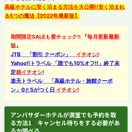
高級ホテルに安く泊まる方法を大公開!!安く泊まれ
る5つの魔法【2022年最新版】
期間限定SALEも要チェック!! 『毎月更新最新
版』
JTB 「割引 クーポン」
イチオシ!
Yahoo!!トラベル 「誰でも10%オフ!!」終了未
定
超イチオシ!
楽天トラベル 「高級ホテル・旅館クーポ
ン」0と5がつく日
イチオシ!
アンバサダーホテルが満室でも予約を取
る方法1 キャンセル待ちをする必要があ
るか調べる